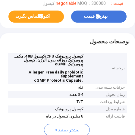
قیمت：negotiable
MOQ：300000 کپسول
بهترین قیمت
اکنون تماس بگیرید
توضیحات محصول
کپسول پروبیوتیک CFU/کپسول 40B، مکمل
پروبیوتیک روزانه بدون آلرژن، کپسول
پروبیوتیک cGMP
برجسته
,
Allergen Free daily probiotic
supplement
,
cGMP Probiotic Capsule
جزئیات بسته بندی
فله
زمان تحویل
3-4 هفته
شرایط پرداخت
T/T
شماره مدل
کپسول پروبیوتیک
قابلیت ارائه
8 میلیون کپسول در ماه
بیشتر ببینید