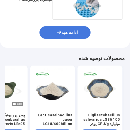
ادامه هید
محصولات توصیه شده
Ligilactobacillus
Lacticaseibacillus
پودر پروبیوتیک
caseibacillus
casei
salivarius LS86 100
میلیارد CFU/g پودر
LC18/400billion
پروبیوتیک ها گیاهخوار/
CFU/g/Vegan/ بدون
میلیا