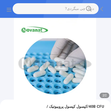
2
/
2
40B CFU/کپسول کپسول پروبیوتیک /