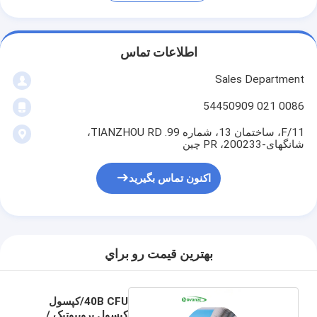
اطلاعات تماس
Sales Department
0086 021 54450909
11/F، ساختمان 13، شماره 99. TIANZHOU RD،
شانگهای-200233، PR چین
اکنون تماس بگیرید
بهترين قيمت رو براي
40B CFU/کپسول
کپسول پروبیوتیک /