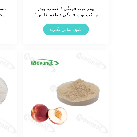
پودر توت فرنگی / عصاره پودر
مسح
مرکب توت فرنگی / طعم خالص /
وخض
محلول در آب / برچسب تمیز
الن
اکنون تماس بگیرید