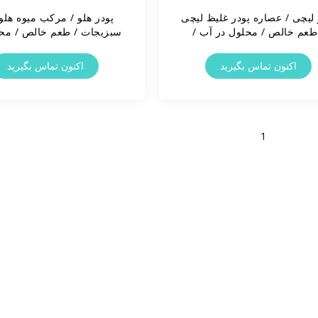
 لیچی / عصاره پودر غلیظ لیچی
پودر هلو / مرکب میوه هلو 
طعم خالص / محلول در آب /
سبزیجات / طعم خالص / محل
برچسب تمیز
آب / برچسب تمیز
اکنون تماس بگیرید
اکنون تماس بگیرید
1