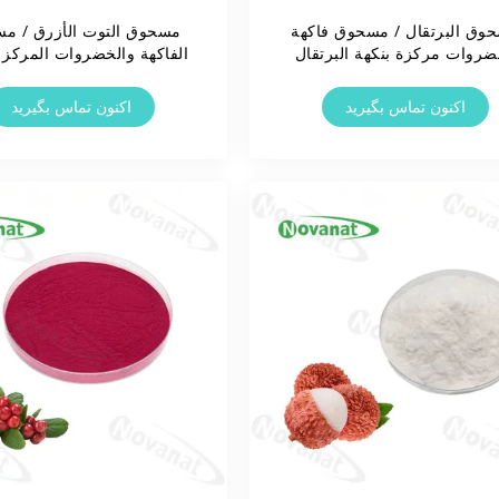
وق البرتقال / مسحوق فاكهة
مسحوق التوت الأزرق / م
روات مركزة بنكهة البرتقال
الفاكهة والخضروات المركز 
قية / قابلة للذوبان في الماء /
الأزرق نكهة نقية / قابلة لل
ملصق نظيف
في الماء / ملصق نظي
اکنون تماس بگیرید
اکنون تماس بگیرید