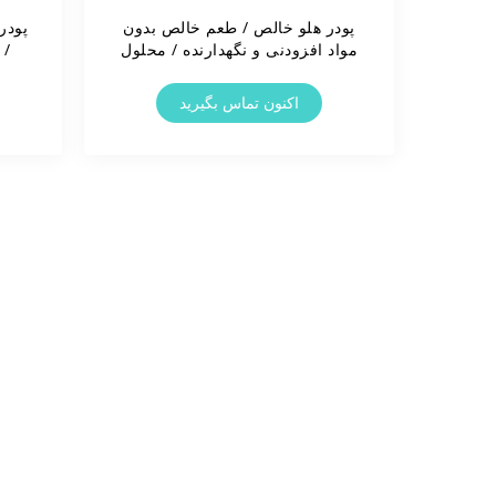
پودر هلو خالص / طعم خالص بدون
پودر
مواد افزودنی و نگهدارنده / محلول
/ 
در آب / برچسب تمیز
اکنون تماس بگیرید