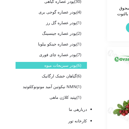
(30)
پودر عصاره گیاهی
سحوق
(4)
پودر عصاره گوجی بری
بالتوت
ذوبان
(1)
پودر عصاره گل رز
ف
(2)
پودر عصاره جینسینگ
(1)
پودر عصاره جینکو بیلوبا
(7)
پودر عصاره چای فوری
(6)
پودر سبزیجات میوه
(6)
گیاهان خشک ارگانیک
(1)
NMN نیکوتین آمید مونونوکلئوتید
(1)
پپتید کلاژن ماهی
دربارهی ما
کارخانه تور