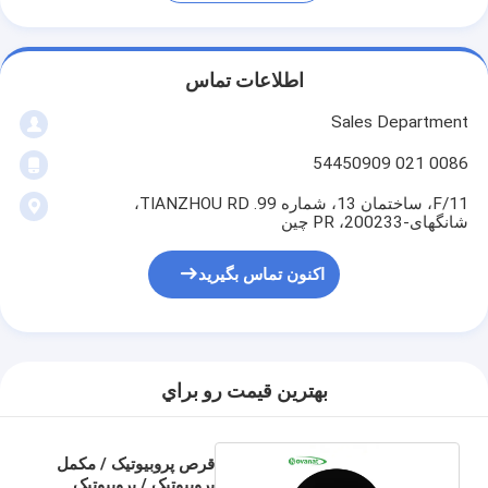
اطلاعات تماس
Sales Department
0086 021 54450909
11/F، ساختمان 13، شماره 99. TIANZHOU RD،
شانگهای-200233، PR چین
اکنون تماس بگیرید
بهترين قيمت رو براي
قرص پروبیوتیک / مکمل
پروبیوتیک / پروبیوتیک