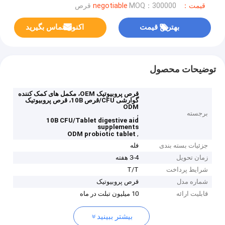
قیمت：negotiable
MOQ：300000 قرص
بهترین قیمت
اکنون تماس بگیرید
توضیحات محصول
قرص پروبیوتیک OEM، مکمل های کمک کننده
گوارشی CFU/قرص 10B، قرص پروبیوتیک
ODM
برجسته
,
10B CFU/Tablet digestive aid
supplements
,
ODM probiotic tablet
جزئیات بسته بندی
فله
زمان تحویل
3-4 هفته
شرایط پرداخت
T/T
شماره مدل
قرص پروبیوتیک
قابلیت ارائه
10 میلیون تبلت در ماه
بیشتر ببینید