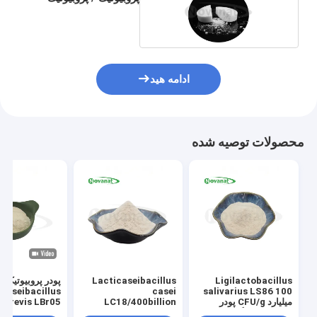
ادامه هید
محصولات توصیه شده
Ligilactobacillus
Lacticaseibacillus
پودر پروبیوتیک
caseibacillus
casei
salivarius LS86 100
میلیارد CFU/g پودر
LC18/400billion
پروبیوتیک ها گیاهخوار/
CFU/g/Vegan/ بدون
میلیا