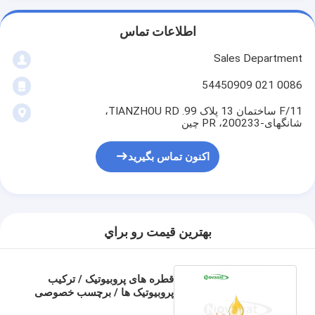
اطلاعات تماس
Sales Department
0086 021 54450909
11/F ساختمان 13 پلاک 99. TIANZHOU RD،
شانگهای-200233، PR چین
اکنون تماس بگیرید
بهترين قيمت رو براي
قطره های پروبیوتیک / ترکیب
پروبیوتیک ها / برچسب خصوصی
/ ODM / OEM