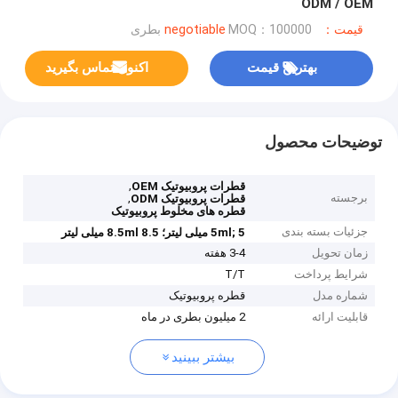
ODM / OEM
قیمت：negotiable
MOQ：100000 بطری
بهترین قیمت
اکنون تماس بگیرید
توضیحات محصول
,
قطرات پروبیوتیک OEM
برجسته
,
قطرات پروبیوتیک ODM
قطره های مخلوط پروبیوتیک
جزئیات بسته بندی
5 میلی لیتر؛
5ml;
8.5 میلی لیتر
8.5ml
زمان تحویل
3-4 هفته
شرایط پرداخت
T/T
شماره مدل
قطره پروبیوتیک
قابلیت ارائه
2 میلیون بطری در ماه
بیشتر ببینید