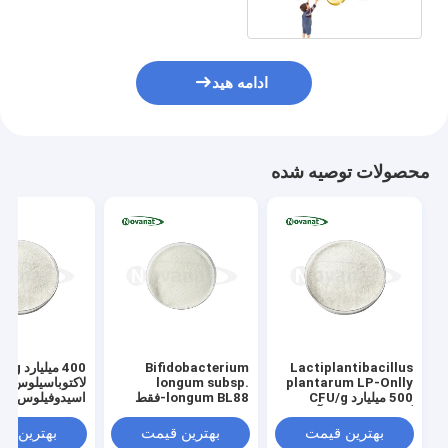
ادامه هید
محصولات توصیه شده
Bifidobacterium
Lactiplantibacillus
plantarum LP-Onlly
longum subsp.
لاکتوباسیلوس
500 میلیارد CFU/g
longum BL88-فقط
اسیدوفیلوس
گیاهخواری/بدون آلرژن/
300 میلیارد CFU/g
بدون گلوتن/بدون لبنیات
وگان/بدون آلرژن/بدون
بهترین قیمت
بهترین قیمت
بهترین ق
گلوتن/بدون لبنیات