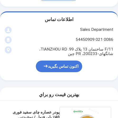
اطلاعات تماس
Sales Department
0086 021 54450909
11/F ساختمان 13 پلاک 99. TIANZHOU RD،
شانگهای-200233، PR چین
اکنون تماس بگیرید
بهترين قيمت رو براي
پودر عصاره چای سفید فوری
40٪ پلی فنول / نوشیدنی