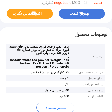
قیمت：negotiable
MOQ：25 کیلوگرم
بهترین قیمت
اکنون تماس بگیرید
توضیحات محصول
پودر عصاره چای فوری سفید، پودر چای سفید
فوری برای کاهش وزن، پودر عصاره چای
فوری 40 درصد پلی فنول
برجسته
,
,
instant white tea powder Weight loss
Instant Tea Extract Powder 40
percent Polyphenols
جزئیات بسته بندی
25 کیلوگرم در هر بشکه کاغذ
زمان تحویل
1 هفته
شرایط پرداخت
T/T
شماره مدل
40 درصد پلی فنول
قابلیت ارائه
100 تن
بیشتر ببینید