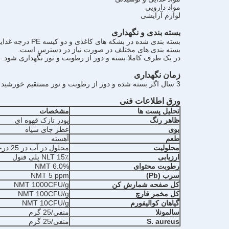
مواد دارویی
لوازم آرایشی
بسته بندی و نگهداری
بسته بندی شده در بشکه های کاغذی و دو کیسه PE درجه غذایی در داخل. وزن خالص: 25 کیلوگرم / بشکه
بسته بندی های مختلف در صورت نیاز در دسترس است.
در یک ظرف کاملا بسته و دور از رطوبت و نور نگهداری شود.
زمان نگهداری
3 سال اگر بسته شده و دور از رطوبت و نور مستقیم خورشید نگهداری شود.
ورق اطلاعات فنی
تحلیل
پست ها
مشخصات
ظاهر
رنگ
پودر نازک قهوه ای
بوی
عطر چای سیاه
طعم
آهسته
محلولیت
محلول در آب در 25 درجه سانتیگراد
ارزیابی
NLT 15٪ پلی فنول
رطوبت
محتوای
NMT 6.0%
سرب
(Pb)
NMT 5 ppm
کل صفحه
شمارش کن
NMT 1000CFU/g
کل مخمر
قارچ
NMT 100CFU/g
گیاهان کوالیفورم
NMT 10CFU/g
سالمونلا
منفی/25 گرم
S. aureus
منفی/25 گرم