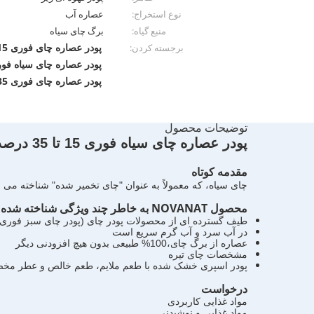
نوع استخراج:
عصاره آب
منبع گیاه:
برگ چای سیاه
پودر عصاره چای فوری 15 درصد پلی فنول
برجسته کردن:
پودر عصاره چای سیاه فو
پودر عصاره چای فوری 35 درصد پلی فنول
توضیحات محصول
پودر عصاره چای سیاه فوری 15 تا 35 درصد پلی فنول ها/ برچسب تمیز/ محلول در آب/ محلول در آب
مقدمه کوتاه
چای سیاه، که معمولاً به عنوان "چای تخمیر شده" شناخته می
محصول NOVANAT به خاطر چند ویژگی شناخته شده است
طیف گسترده ای از محصولات پودر چای (پودر چای سبز فوری، پ
در آب سرد و آب گرم سریع است
عصاره از برگ چای،100% طبیعی بدون هیچ افزودنی دیگر
مشخصات چای تیره
پودر اسپری خشک شده با طعم ملایم، طعم خالص و عطر م
درخواست
مواد غذایی کاربردی
مواد غذایی و نوشیدنی