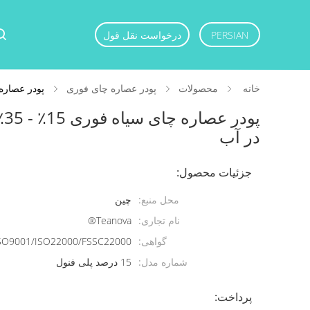
PERSIAN
درخواست نقل قول
خانه
محصولات
پودر عصاره چای فوری
پودر عصاره چای سیاه فوری 15٪
پو
در آب
جزئیات محصول:
محل منبع:
چین
نام تجاری:
Teanova®
گواهی:
SO9001/ISO22000/FSSC22000
شماره مدل:
15 درصد پلی فنول
پرداخت: