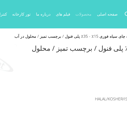
صفحه اصلی
محصولات
فیلم های
درباره ما
تور کارخانه
کنتر
 - 35٪ پلی فنول / برچسب تمیز / محلول در آب
در عصاره چای سیاه فوری 15٪ - 35٪ پلی فنول / برچسب تمیز / محلول
HALAL/KOSHER/I