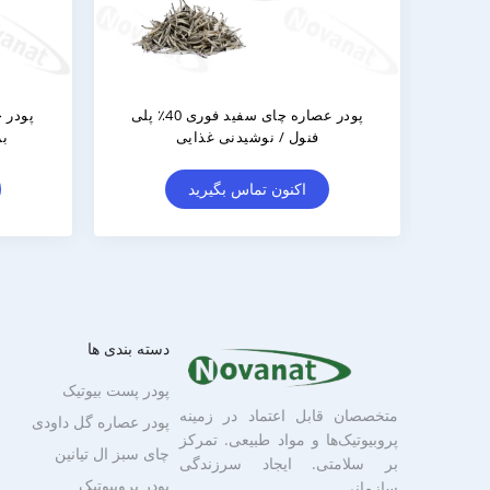
پودر عصاره چای سبز فوری 20٪ - 50٪
سب
دسته بندی ها
پودر پست بیوتیک
متخصصان قابل اعتماد در زمینه
پودر عصاره گل داودی
پروبیوتیک‌ها و مواد طبیعی. تمرکز
چای سبز ال تیانین
بر سلامتی. ایجاد سرزندگی
پودر پروبیوتیک
سازمانی.