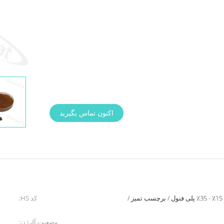
اکنون تماس بگیرید
پودر عصاره چای سیاه فوری 15٪ - 35٪ پلی فنول / برچسب تمیز /
کد HS:
وضعیت آلرژن: