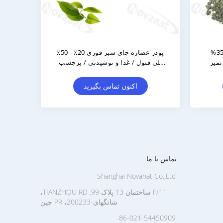
پودر عصاره چای تیره فوری 15 تا 30
پودر عصاره چای فوری پودر چای 20٪
پلی فنول / خوب محلول در آب
اکنون تماس بگیرید
تماس با ما
Shanghai Novanat Co.,Ltd
11/F ساختمان 13 پلاک 99. TIANZHOU RD،
شانگهای-200233، PR چین
86-021-54450909