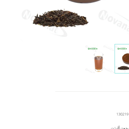
130219
بدون آلرژن