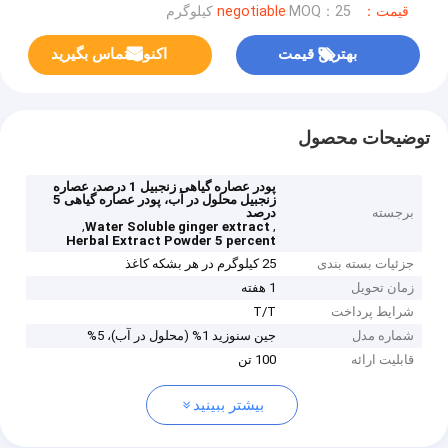
قیمت：negotiable
MOQ：25 کیلوگرم
بهترین قیمت
اکنون تماس بگیرید
توضیحات محصول
پودر عصاره گیاهی زنجبیل 1 درصد، عصاره
زنجبیل محلول در آب، پودر عصاره گیاهی 5
برجسته
درصد
,
,
Water Soluble ginger extract
Herbal Extract Powder 5 percent
جزئیات بسته بندی
25 کیلوگرم در هر بشکه کاغذ
زمان تحویل
1 هفته
شرایط پرداخت
T/T
شماره مدل
جین سنوزید 1% (محلول در آب)، 5%
قابلیت ارائه
100 تن
بیشتر ببینید