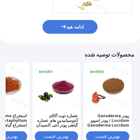
ادامه هید
محصولات توصیه شده
پودر Ganoderma
عصاره توت آکاای
استخراج 
Lucidum / پودر اسپور
آنتوسیانیدین های عصاره
Pentaphyllum
Ganoderma Lucidum
گیاهی پودر آنتی اکسیدان
شکسته شده 98٪
های قوی / برچسب تمیز
enosides
/ برچسب پاک
بهترین قیمت
بهترین قیمت
بهترین ق