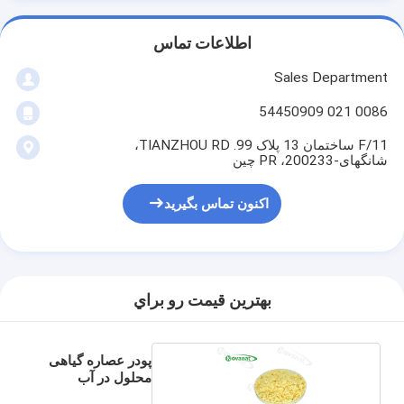
اطلاعات تماس
Sales Department
0086 021 54450909
11/F ساختمان 13 پلاک 99. TIANZHOU RD،
شانگهای-200233، PR چین
اکنون تماس بگیرید
بهترين قيمت رو براي
پودر عصاره گیاهی
محلول در آب