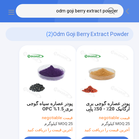
(2)
Odm Goji Berry Extract Powder
پودر عصاره گوجی بری
پودر عصاره سیاه گوجی
ارگانیک 20٪ - 50٪ پلی
بری 1.5% OPC
ساکارید / محلول در آب /
(پروآنتوسیانیدین) / ماده
قیمت:
negotiable
قیمت:
negotiable
برچسب تمیز
ضد اکسیدان
25 کیلوگرم
MOQ:
25 کیلوگرم
MOQ:
آخرین قیمت را دریافت کنید
آخرین قیمت را دریافت کنید