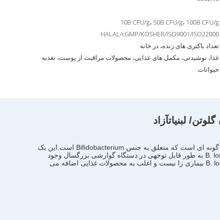
10B CFU/g، 50B CFU/g، 100B CFU/g
HALAL/cGMP/KOSHER/ISO9001/ISO22000
تعداد باکتری های زنده، در خانه
غذا، نوشیدنی، مکمل های غذایی، محصولات مراقبت از پوست، تغذیه
حیوانات
آزاد
یک باکتری گرام مثبت، کاتالاز منفی، به شکل میله ای در دستگاه گوارش انسان وجود دارد و یکی از 32 گونه ای است که متعلق به جنس Bifidobacterium است.این یک
آناروب میکرو هوا تحمل کننده است و به عنوان یکی از اولین مستعمره کنندگان دستگاه گوارش نوزادان در نظر گرفته می شوددر حالی که B. longum به طور قابل توجهی در دستگاه گوارشی بزرگسال وجود
ندارد،بخشی از میکروبیوتا روده محسوب می شود و تولید اسید لاکتیک آن را برای جلوگیری از رشد ارگانیسم های بیماری زا تصور می شود.B. longum بیماری زا نیست و اغلب به محصولات غذایی اضافه می