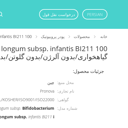
PERSIAN
درخواست نقل قول
خانه
محصولات
پودر پروبیوتیک
erium longum subsp. infantis BI211 100
گیاهخواری/بدون آلرژن/بدون گلوتن/بدو
جزئیات محصول:
محل منبع:
چین
نام تجاری:
Pronova
گواهی:
L/KOSHER/ISO9001/ISO22000
شماره مدل:
Bifidobacterium
ongum subsp.
longum subsp.
infantis BI211
i