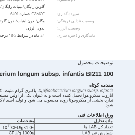
گلوتن رایگان/لبنیات رایگان
سپرده گذاری:
CGMCC شماره 6401
وضعیت غذایی فرهنگی:
وگان/بدون لبنیات/بدون گلو
وضعیت آلرژن:
بدون آلرژن
ماندگاری و ذخیره سازی:
24 ماه در شرایط ≤-18 درجه سانتیگراد
توضیحات محصول
11 100 میلیارد CFU/g Ve
erium longum subsp. infantis BI2
مقدمه کوتاه
Bifidobacterium longum subsp. infantis
شود.
ورق اطلاعات فنی
ماده تحلیل
مشخصات
11
تعداد کل LAB ها
CFU/g
≥1.0×10
شمارش غیر LAB
≤1000 CFU/g