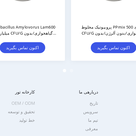
یوتیک / برچسب خصوصی /
لوکتوباسیلوس برویس LBr05 200
ODM / OEM
میلیارد واحد تشکیل دهنده کلنی در
گرم، وگان/بدون آلرژن/بدون گلوتن/
بدون لبنیات
نون تماس بگیرید
اکنون تماس بگیرید
دربارهی ما
کارخانه تور
تاریخ
OEM / ODM
سرویس
تحقیق و توسعه
تیم ما
خط تولید
معرفی