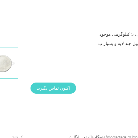
اندازه های بسته بندی 1 کیلوگرمی، 5 کیلوگرمی موجود
ل چند لایه و بسیار ب
اکنون تماس بگیرید
Bifidobacterium longum subsp. Infantis BI211/وگان/آلرژن رایگان/
کد HS: