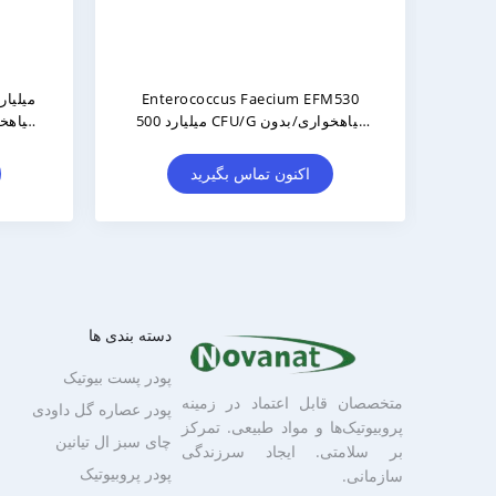
Pediococcus Acidilactici PA10 300
قرص پروب
میلیارد CFU/g گیاهخوار/بدون آلرژن/
بدون گلوتن/بدون لبنیات
اکنون تماس بگیرید
اک
دسته بندی ها
پودر پست بیوتیک
متخصصان قابل اعتماد در زمینه
پودر عصاره گل داودی
پروبیوتیک‌ها و مواد طبیعی. تمرکز
چای سبز ال تیانین
بر سلامتی. ایجاد سرزندگی
پودر پروبیوتیک
سازمانی.