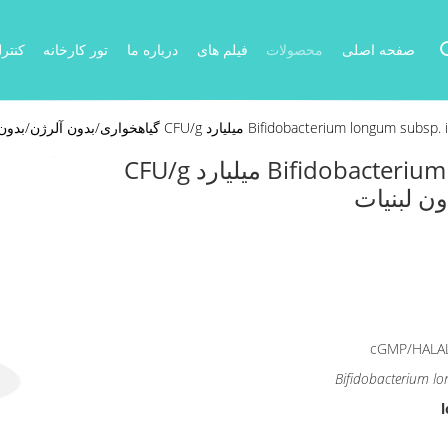
صفحه اصلی
محصولات
فیلم های
درباره ما
تور کارخانه
کنتر
Bifidobact میلیارد CFU/g گیاهخواری/بدون آلرژن/بدون گلوتن/بدون لبنیات
Bifidobacterium longum subsp. infantis BI211 100 میلیارد CFU/g
ن لبنیات
cGMP/HALA
Bifidobacterium l