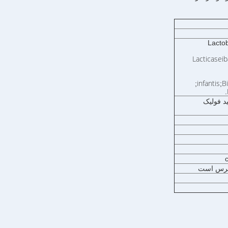
Lactob
Lacticasei
infantis
B
;
;
.