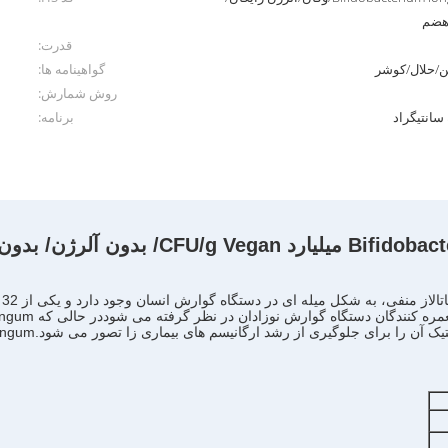
/هضم
قدرت:
تن/حلال/کوشر
گواهینامه ها:
روش شمارش:
برنامه:
Bifidobact
gan/ بدون آلرژن/ بدون گلوتن/ لبنیات