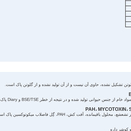
 حیوانی تولید شده و در نتیجه از خطر BSE/TSE و Diary پاک است. برای گیاهخواران و گیاهخواران مناسب است.
حلول باقیمانده، آفت کش، PAH، گِل فاضلاب میکوتوکسین پاک است.
و کوشر داره