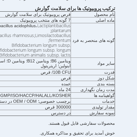
ترکیب پروبیوتیک ها برای سلامت گوارش
نام محصول
قرص پروبیوتیک برای سلامت گوارش
ماده اصلی
7 گونه های منتخب پروبیوتیک
Lactiplantibacillus
acillus acidophilus،
plantarum
;
bacillus rhamnosus
Limosilactobacillus
;
fermentum
گونه های منحصر به فرد
;
Bifidobacterium longum subsp.
ifidobacterium longum subsp. longum
Bifidobacterium animalis subsp. lactis
ویتامین B6؛ ویتامین B12؛ ویتامین D؛ اسید فولیک
سایر مواد
اینولین؛ اریتریتول
قدرت
10B CFU/ قرص
شکل دوز
قرص
بسته بندی
عمده
مدت زمان نگهداری
24 ماه
گواهینامه ها
cGMP/ISO/HACCP/HALALL/KOSHER
خدمات
برچسب خصوصی؛ OEM / ODM در دسترس است
مقدار تولیدی
300000 قرص
نمونه سفارش
در دسترس
محصولات سفارشی قابل قبول هستند.
خوش آمدید برای تحقیق و مذاکره همکاری.