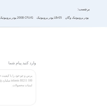
برچسب:
پودر پروبیوتیک وگان
LBr05 پودر پروبیوتیک
200B CFU/g پودر پروبیوتیک
وارد کنید پیام شما