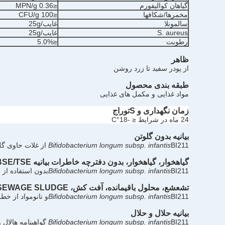
گیاهان کوالیفورم
≤0.36 MPN/g
مخمرها/شکافها
≤100 CFU/g
سالمونلا
غایب/25g
S. aureus
غایب/25g
رطوبت
≤5.0%
ظاهر
از پودر سفيد تا زرد روشن
طبقه بندی محصول
مواد غذایی و مکمل های غذایی
زمان نگهداری و S
توراج
24 ماه در شرایط ≤ -18°C
بیانیه بدون گلوتن
BI211 از غلات حاوی گلوتن تشکیل نشده، حاوی آن نیست و از آن تولید نشده و از گلوتن پاک است.
Bifidobacterium longum subsp. infantis
گیاهخوار، گیاهخوار،
بدون دفترچه خاطرات
بیانیه BSE/TSE
BI211
Bifidobacterium longum subsp. infantis
بدون استفاده از مواد خام از جنس
تشعشع، محلول باقیمانده، آفت کش، PAH، MYCOTOXIN، SEWAGE SLUDGE
BI211
Bifidobacterium longum subsp. infantis
و نانومواد از خطر تشعشع، م
بیانیه حلال و حلال
BI211
Bifidobacterium longum subsp. infantis
گواهينامه هالال 