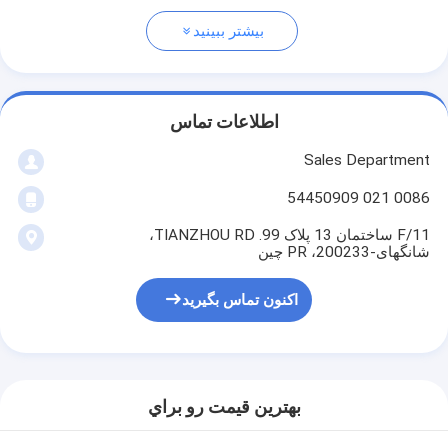
بیشتر ببینید
اطلاعات تماس
Sales Department
0086 021 54450909
11/F ساختمان 13 پلاک 99. TIANZHOU RD،
شانگهای-200233، PR چین
اکنون تماس بگیرید
بهترين قيمت رو براي