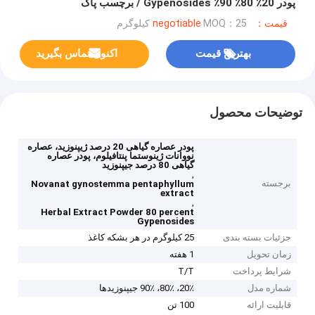
پودر 20٪ 80٪ 90٪ Gypenosides / برچسب پاک
قیمت：negotiable
MOQ：25 کیلوگرم
بهترین قیمت
اکنون تماس بگیرید
توضیحات محصول
پودر عصاره گیاهی 20 درصد ژیپنوزید، عصاره
نووانات ژینوستما پنتافیلوم، پودر عصاره
گیاهی 80 درصد جیپنوزید
,
برجسته
Novanat gynostemma pentaphyllum
extract
,
Herbal Extract Powder 80 percent
Gypenosides
جزئیات بسته بندی
25 کیلوگرم در هر بشکه کاغذ
زمان تحویل
1 هفته
شرایط پرداخت
T/T
شماره مدل
20٪، 80٪، 90٪ جیپنوزیدها
قابلیت ارائه
100 تن