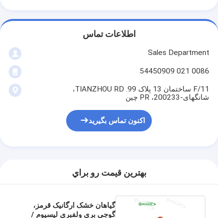
اطلاعات تماس
Sales Department
0086 021 54450909
11/F ساختمان 13 پلاک 99. TIANZHOU RD،
شانگهای-200233، PR چین
اکنون تماس بگیرید
بهترين قيمت رو براي
گیاهان خشک ارگانیک قرمز،
گوجی بری ولفبری لیسیوم /