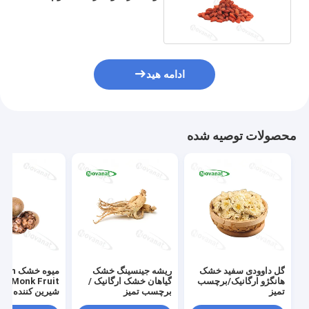
برچسب تمیز
ادامه هید
محصولات توصیه شده
گل داوودی سفید خشک
ریشه جینسینگ خشک
میوه خش
هانگژو ارگانیک/برچسب
گیاهان خشک ارگانیک /
تمیز
برچسب تمیز
شیرین کننده طبی
برچسب تمیز