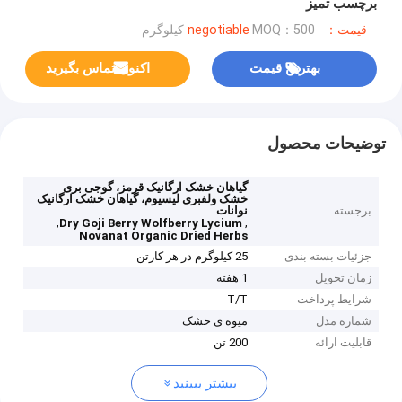
برچسب تمیز
قیمت：negotiable
MOQ：500 کیلوگرم
بهترین قیمت
اکنون تماس بگیرید
توضیحات محصول
گیاهان خشک ارگانیک قرمز، گوجی بری
خشک ولفبری لیسیوم، گیاهان خشک ارگانیک
برجسته
نوانات
,
,
Dry Goji Berry Wolfberry Lycium
Novanat Organic Dried Herbs
جزئیات بسته بندی
25 کیلوگرم در هر کارتن
زمان تحویل
1 هفته
شرایط پرداخت
T/T
شماره مدل
میوه ی خشک
قابلیت ارائه
200 تن
بیشتر ببینید