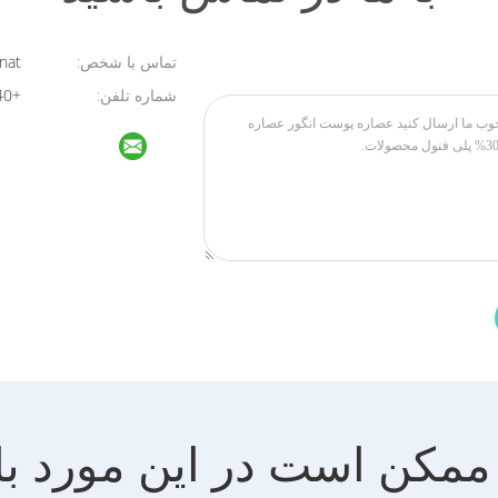
تماس با شخص:
Novanat
شماره تلفن:
+8613764295440
ممکن است در این مورد با