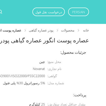
PERSIAN
درخواست نقل قول
خانه
محصولات
پودر عصاره گیاهی
عصاره پوست انگور عصاره گ
عصاره پوست انگور عصاره گیاهی پودر 5% رسوراترول 30% پلی فنو
جزئیات محصول:
محل منبع:
چین
نام تجاری:
Novanat
گواهی:
SO9001/ISO22000/FSSC22000
شماره مدل:
5% رسوراترول 30% پلی فنول
پرداخت:
مقدار حداقل تعداد سفارش:
25 کیلوگرم