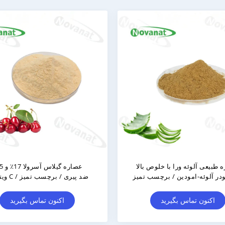
پودر عصاره روزل / عصاره گل
آرتیشوک استخراج گ
هیبیسکوس غنی از ویتامین C / طعم
خالص / برچسب تمیز
سیناری
اکنون تماس بگیرید
اکنون تماس 