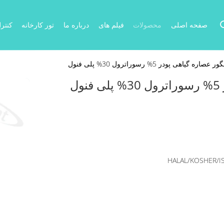
صفحه اصلی
محصولات
فیلم های
درباره ما
تور کارخانه
کنتر
یاهی پودر 5% رسوراترول 30% پلی فنول
ل
HALAL/KOSHER/I