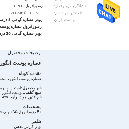
نشانگر و مرجع فعال:
رسوراترول، HPLC
نام لاتین مواد خام:
Vitis vinifera L.-Skin
پودر عصاره گیاهی 5 درصد رسوراترول
برجسته کردن:
رسوراترول عصاره پوست 
پودر عصاره گیاهی 30 درصد پلی فنول
توضیحات محصول
عصاره پوست انگور 5٪ رزوراترول 30٪ پلی فنول / برچسب تمی
مقدمه کوتاه
عصاره پوست انگور، محصول
نام محصول:
استخراج پوس
منبع گیاهی:
پوست انگور
نام لاتین مواد اولیه:
-Skin
مشخصات
5٪ رزوراترول/30٪ پلی فنول
ظاهر
پودر قرمز بنفش