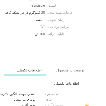
قیمت:
negotiable
جزئیات بسته بندی:
25 کیلوگرم در هر بشکه کاغذ
زمان تحویل:
1 هفته
شرایط پرداخت:
T/T
قابلیت ارائه:
100 تن
توضیحات محصول
اطلاعات تکمیلی
اطلاعات تکمیلی
نام محصول:
عصاره پوست انگور 5% رسوراترول 30% پلی فنول / برچسب تمیز
ظاهر:
پودر قرمز بنفش
وضعیت آلرژن:
بدون آلرژن