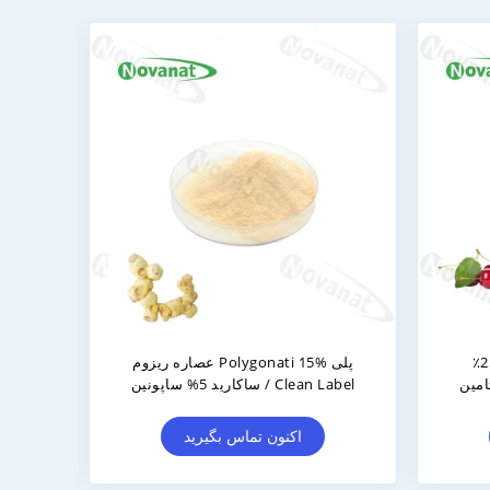
یاهان استخراج
عصاره دانه های خرما 4:1/ عصاره دانه
پودر 2.5٪ اسید آرتیشوک 5٪ 2.5٪
های خرما Ziziphi / برچسب تمیز /
ن
بدون آلرژن / محلول بودن خوب در آب
بگیرید
اکنون تماس بگیرید