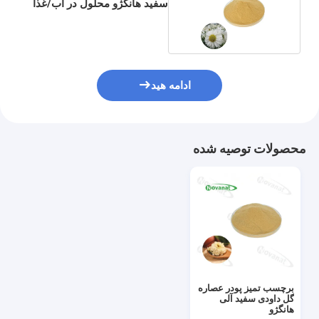
سفید هانگژو محلول در آب/غذا
و نوشیدنی
ادامه هید
محصولات توصیه شده
برچسب تمیز پودر عصاره
گل داودی سفید آلی
هانگژو