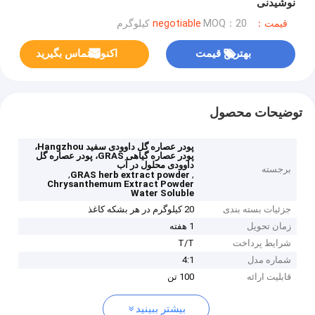
نوشیدنی
قیمت：negotiable
MOQ：20 کیلوگرم
بهترین قیمت
اکنون تماس بگیرید
توضیحات محصول
پودر عصاره گل داوودی سفید Hangzhou،
پودر عصاره گیاهی GRAS، پودر عصاره گل
داوودی محلول در آب
برجسته
,
,
GRAS herb extract powder
Chrysanthemum Extract Powder
Water Soluble
جزئیات بسته بندی
20 کیلوگرم در هر بشکه کاغذ
زمان تحویل
1 هفته
شرایط پرداخت
T/T
شماره مدل
4:1
قابلیت ارائه
100 تن
بیشتر ببینید